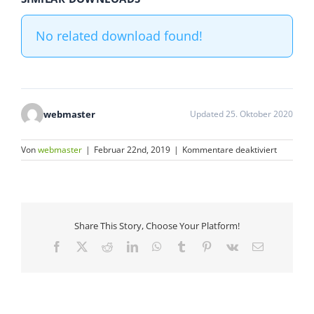
No related download found!
webmaster
Updated 25. Oktober 2020
für
Von
webmaster
|
Februar 22nd, 2019
|
Kommentare deaktiviert
Infoblatt
Rehabilit
Share This Story, Choose Your Platform!
Facebook
X
Reddit
LinkedIn
WhatsApp
Tumblr
Pinterest
Vk
E-
Mail