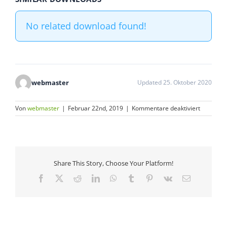
No related download found!
webmaster
Updated 25. Oktober 2020
für
Von
webmaster
|
Februar 22nd, 2019
|
Kommentare deaktiviert
Flyer
BKK
Merck
Program
Share This Story, Choose Your Platform!
Facebook
X
Reddit
LinkedIn
WhatsApp
Tumblr
Pinterest
Vk
E-
Mail