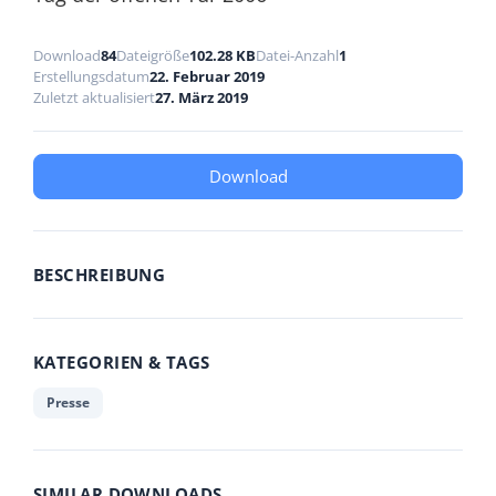
Download
84
Dateigröße
102.28 KB
Datei-Anzahl
1
Erstellungsdatum
22. Februar 2019
Zuletzt aktualisiert
27. März 2019
Download
BESCHREIBUNG
KATEGORIEN & TAGS
Presse
SIMILAR DOWNLOADS