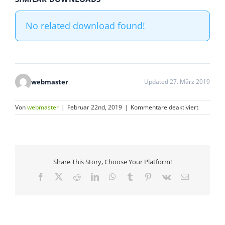
No related download found!
webmaster
Updated 27. März 2019
für
Von
webmaster
|
Februar 22nd, 2019
|
Kommentare deaktiviert
Tag
der
offenen
Tür
2006
Share This Story, Choose Your Platform!
Facebook
X
Reddit
LinkedIn
WhatsApp
Tumblr
Pinterest
Vk
E-
Mail