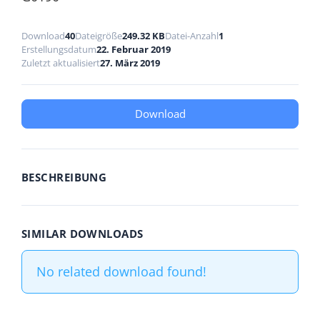
Download
40
Dateigröße
249.32 KB
Datei-Anzahl
1
Erstellungsdatum
22. Februar 2019
Zuletzt aktualisiert
27. März 2019
Download
BESCHREIBUNG
SIMILAR DOWNLOADS
No related download found!