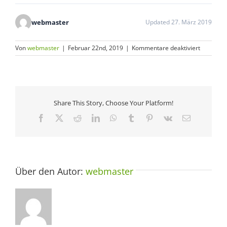
webmaster
Updated 27. März 2019
für
Von
webmaster
|
Februar 22nd, 2019
|
Kommentare deaktiviert
G0190
Share This Story, Choose Your Platform!
Facebook
X
Reddit
LinkedIn
WhatsApp
Tumblr
Pinterest
Vk
E-
Mail
Über den Autor:
webmaster